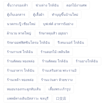
ชั้นวางรองเท้า
ช่วงล่าง ใกล้ฉัน
ดอกไม้งานศพ
ตู้เก็บเอกสาร
ตู้เสื้อผ้า
ทำบุญขึ้นบ้านใหม่
นวดกระปู๊ เชียงใหม่
บุฟเฟ่ต์ อาหาร5อย่าง
ผ้านวม หาดใหญ่
รักษาหลุมสิว อยุธยา
รักษาออฟฟิศซินโดรม ใกล้ฉัน
รีเทนเนอร์ ใกล้ฉัน
ร้านกาแฟ ใกล้ฉัน
ร้านดอกไม้ เพลินจิต
ร้านตัดผม ทองหล่อ
ร้านตัดผม ใกล้ฉัน
ร้านยางใกล้ฉัน
ร้านอาหาร ใกล้ฉัน
ร้านเสริมสวย พระราม3
ร้านเหล้า ทองหล่อ
ร้านแว่นตา ห้วยขวาง
หมอนรองกระดูกทับเส้น
เลี้ยงพระเก้ารูป
แพทย์ทางเดินปัสสาวะ ชลบุรี
口交店