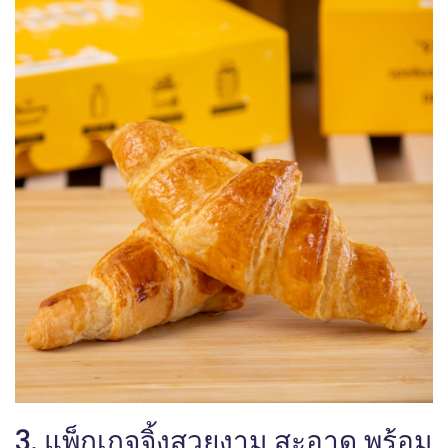
3. แพ็กเกจจิ้งสวยงาม สะอาด พร้อม