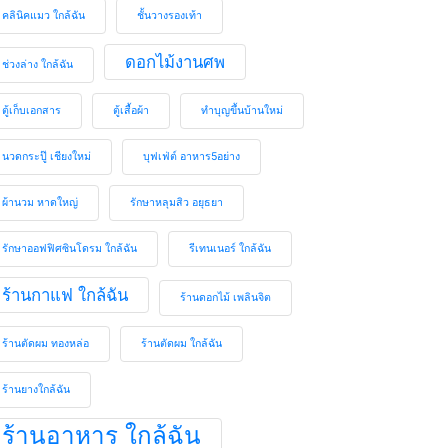
คลินิคแมว ใกล้ฉัน
ชั้นวางรองเท้า
ดอกไม้งานศพ
ช่วงล่าง ใกล้ฉัน
ตู้เก็บเอกสาร
ตู้เสื้อผ้า
ทำบุญขึ้นบ้านใหม่
นวดกระปู๊ เชียงใหม่
บุฟเฟ่ต์ อาหาร5อย่าง
ผ้านวม หาดใหญ่
รักษาหลุมสิว อยุธยา
รักษาออฟฟิศซินโดรม ใกล้ฉัน
รีเทนเนอร์ ใกล้ฉัน
ร้านกาแฟ ใกล้ฉัน
ร้านดอกไม้ เพลินจิต
ร้านตัดผม ทองหล่อ
ร้านตัดผม ใกล้ฉัน
ร้านยางใกล้ฉัน
ร้านอาหาร ใกล้ฉัน