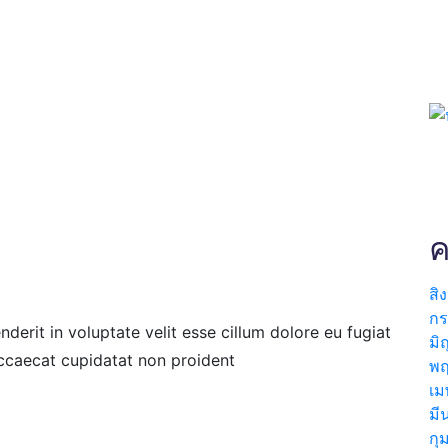
ค
สิ
ก
nderit in voluptate velit esse cillum dolore eu fugiat
มิ
occaecat cupidatat non proident
พ
เม
มี
กุ