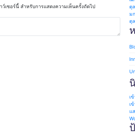
ราว์เซอร์นี้ สำหรับการแสดงความเห็นครั้งถัดไป
ตุ
ม
ตุ
ห
Bl
In
Un
น
เข
เข
แส
Wo
ป