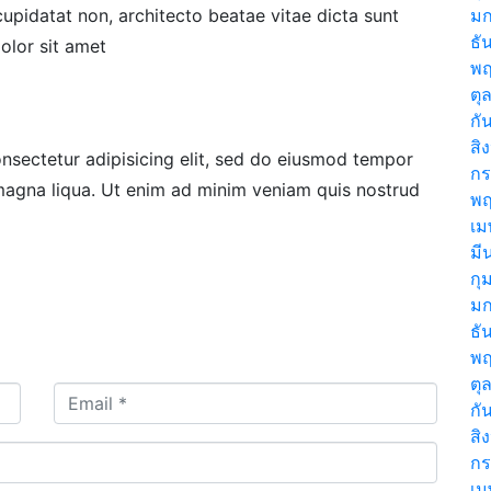
upidatat non, architecto beatae vitae dicta sunt
ม
ธั
olor sit amet
พฤ
ตุ
กั
สิ
nsectetur adipisicing elit, sed do eiusmod tempor
ก
 magna liqua. Ut enim ad minim veniam quis nostrud
พ
เม
มี
กุ
ม
ธั
พฤ
ตุ
กั
สิ
ก
เม