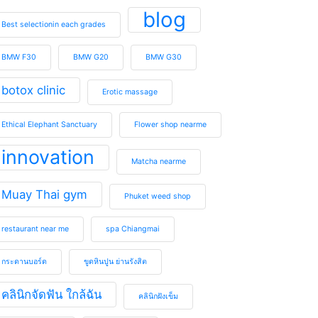
blog
Best selectionin each grades
BMW F30
BMW G20
BMW G30
botox clinic
Erotic massage
Ethical Elephant Sanctuary
Flower shop nearme
innovation
Matcha nearme
Muay Thai gym
Phuket weed shop
restaurant near me
spa Chiangmai
กระดานบอร์ด
ขูดหินปูน ย่านรังสิต
คลินิกจัดฟัน ใกล้ฉัน
คลินิกฝังเข็ม