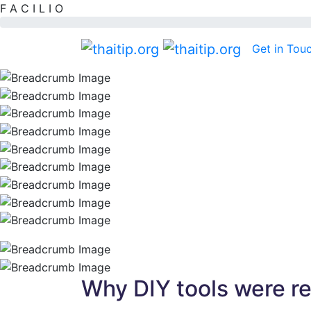
F
A
C
I
L
I
O
Get in Tou
Why DIY tools were re