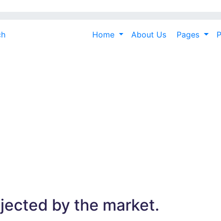
ch
Home
About Us
Pages
P
jected by the market.