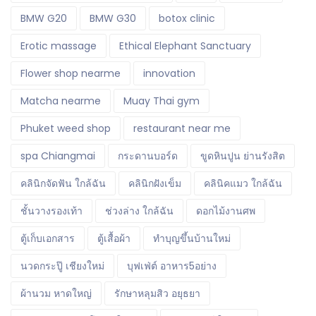
BMW G20
BMW G30
botox clinic
Erotic massage
Ethical Elephant Sanctuary
Flower shop nearme
innovation
Matcha nearme
Muay Thai gym
Phuket weed shop
restaurant near me
spa Chiangmai
กระดานบอร์ด
ขูดหินปูน ย่านรังสิต
คลินิกจัดฟัน ใกล้ฉัน
คลินิกฝังเข็ม
คลินิคแมว ใกล้ฉัน
ชั้นวางรองเท้า
ช่วงล่าง ใกล้ฉัน
ดอกไม้งานศพ
ตู้เก็บเอกสาร
ตู้เสื้อผ้า
ทำบุญขึ้นบ้านใหม่
นวดกระปู๊ เชียงใหม่
บุฟเฟ่ต์ อาหาร5อย่าง
ผ้านวม หาดใหญ่
รักษาหลุมสิว อยุธยา